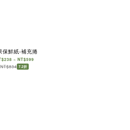
果保鮮紙-補充捲
T$238 ~ NT$599
NT$834
7.2折