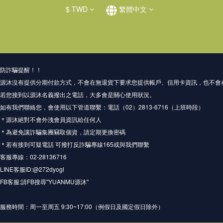
$
TWD
繁體中文
防詐騙提醒！！
源沐沒有提供分期付款方式，不會在無退貨下要求您提供帳戶、信用卡資訊，也不會
若您接到以源沐名義撥出之電話，大多會是關心使用狀況。
如有我們聯絡您，會使用以下管道聯繫：電話（02）2813-6716（上班時段）
＊源沐絕對不會外洩會員資訊給任何人
＊為避免讓詐騙集團竊取個資，請定期更換密碼
＊若有接到可疑電話 可撥打反詐騙專線165或與我們聯繫
客服專線：02-28136716
LINE客服ID:@272dyogl
FB客服:請FB搜尋''YUANMU源沐''
服務時間：周一至周五 9:30~17:00（例假日及國定假日除外）