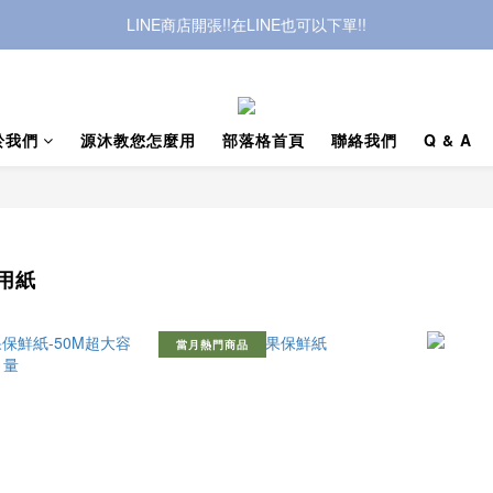
加入官方Line:@272dyogl獲取無門檻免運優惠碼
LINE商店開張!!在LINE也可以下單!!
加入官方Line:@272dyogl獲取無門檻免運優惠碼
於我們
源沐教您怎麼用
部落格首頁
聯絡我們
Q & A
用紙
當月熱門商品