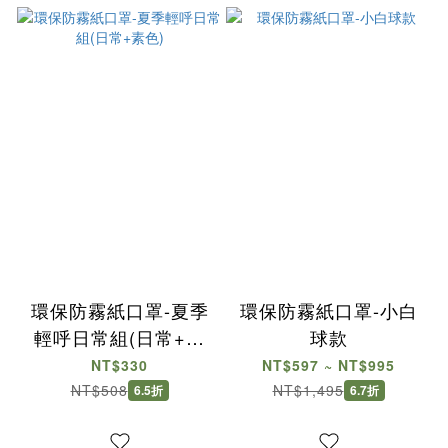
環保防霧紙口罩-夏季
環保防霧紙口罩-小白
輕呼日常組(日常+素
球款
色)
NT$330
NT$597 ~ NT$995
NT$508
NT$1,495
6.5折
6.7折