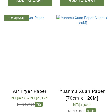
ADD TO CART
ADD TO CART
五星好評不斷
Air Fryer Paper
Yuanmu Xuan Paper
[70cm x 120M]
NT$477 ~ NT$1,191
NT$1,701
7折
NT$1,680
NT$1,800
9.3折