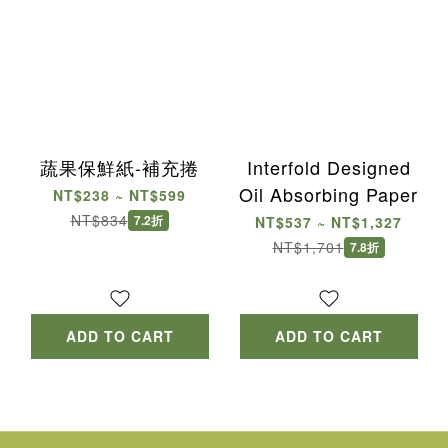
蔬果保鮮紙-補充捲
Interfold Designed
Oil Absorbing Paper
NT$238 ~ NT$599
NT$834
7.2折
NT$537 ~ NT$1,327
NT$1,701
7.8折
ADD TO CART
ADD TO CART