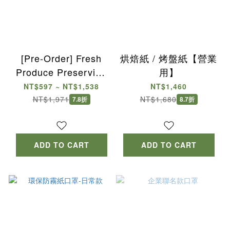
[Pre-Order] Fresh
烘焙紙 / 烤盤紙【營業
Produce Preserving
用】
Paper / Roll-Type Oil
NT$597 ~ NT$1,538
NT$1,460
Absorbing Paper
NT$1,971
NT$1,680
7.8折
8.7折
ADD TO CART
ADD TO CART