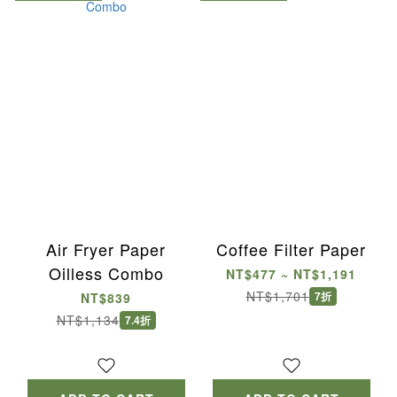
Air Fryer Paper
Coffee Filter Paper
Oilless Combo
NT$477 ~ NT$1,191
NT$1,701
7折
NT$839
NT$1,134
7.4折