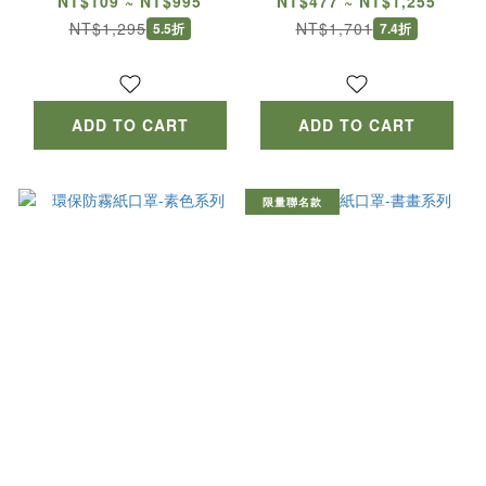
NT$109 ~ NT$995
NT$477 ~ NT$1,255
NT$1,295
NT$1,701
5.5折
7.4折
ADD TO CART
ADD TO CART
限量聯名款