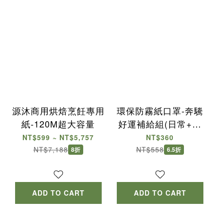
源沐商用烘焙烹飪專用
環保防霧紙口罩-奔驣
紙-120M超大容量
好運補給組(日常+馬
年)
NT$599 ~ NT$5,757
NT$360
NT$7,188
NT$558
8折
6.5折
ADD TO CART
ADD TO CART