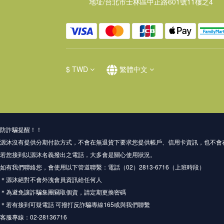
地址/台北市士林區中正路601號11樓之4
$
TWD
繁體中文
防詐騙提醒！！
源沐沒有提供分期付款方式，不會在無退貨下要求您提供帳戶、信用卡資訊，也不會
若您接到以源沐名義撥出之電話，大多會是關心使用狀況。
如有我們聯絡您，會使用以下管道聯繫：電話（02）2813-6716（上班時段）
＊源沐絕對不會外洩會員資訊給任何人
＊為避免讓詐騙集團竊取個資，請定期更換密碼
＊若有接到可疑電話 可撥打反詐騙專線165或與我們聯繫
客服專線：02-28136716